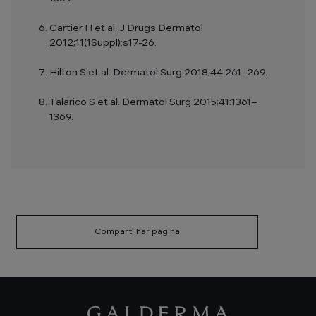
Cartier H et al. J Drugs Dermatol
2012;11(1Suppl):s17-26.
Hilton S et al. Dermatol Surg 2018;44:261–269.
Talarico S et al. Dermatol Surg 2015;41:1361–
1369.
Compartilhar página