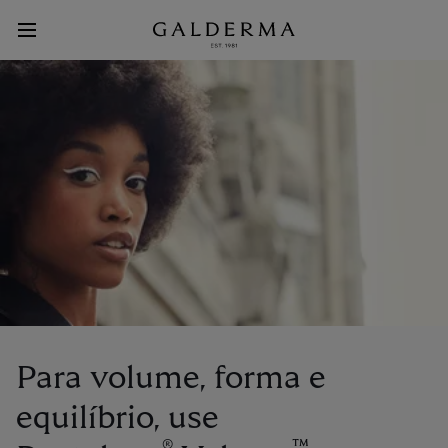
Pular
para
o
Main
conteúdo
principal
Menu
Para volume, forma e
equilíbrio, use