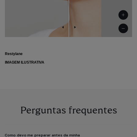
Restylane
Restylane
Restylane
Restylane
Restylane
Restylane, Restylane Skinboosters
IMAGEM ILUSTRATIVA
IMAGEM ILUSTRATIVA
IMAGEM ILUSTRATIVA
IMAGEM ILUSTRATIVA
IMAGEM ILUSTRATIVA
IMAGEM ILUSTRATIVA
Perguntas frequentes
Como devo me preparar antes da minha