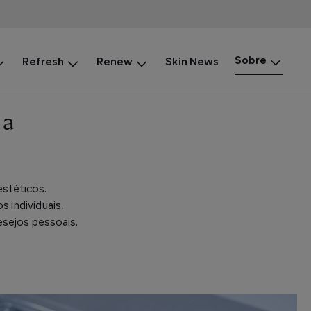
Sobre
Refresh
Renew
Skin News
 a
stéticos.
 individuais,
sejos pessoais.