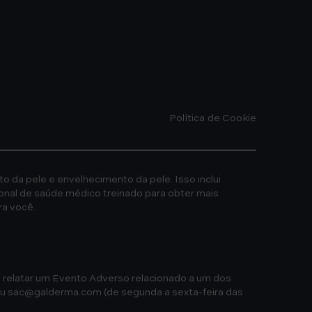
Política de Cookie
o da pele e envelhecimento da pele. Isso inclui
onal de saúde médico treinado para obter mais
a você.
 relatar um Evento Adverso relacionado a um dos
ou
sac@galderma.com
(de segunda a sexta-feira das