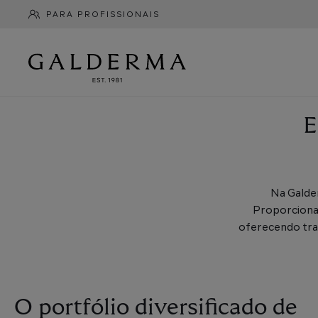
Pular
PARA PROFISSIONAIS
para
Info
o
Menu
conteúdo
principal
E
Na Galde
Proporcionam
oferecendo tra
O portfólio diversificado de