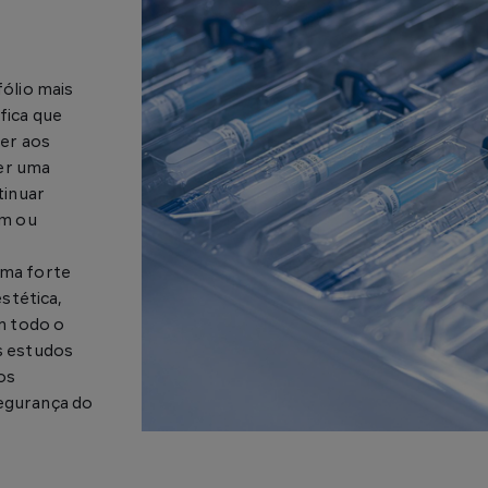
ólio mais
ifica que
er aos
cer uma
tinuar
em ou
ma forte
stética,
m todo o
s estudos
os
segurança do