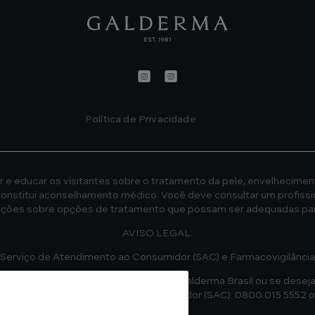
Política de Privacidade
 e educar os visitantes sobre o tratamento da pele, envelheciment
onstitui aconselhamento médico. Você deve consultar um profissi
ações sobre opções de tratamento que possam ser adequadas par
AVISO LEGAL:
Serviço de Atendimento ao Consumidor (SAC) e Farmacovigilância
de informações sobre os produtos da Galderma Brasil ou se deseja
m o Serviço de Atendimento ao Consumidor (SAC): 0800 015 5552 
8h às 17h).