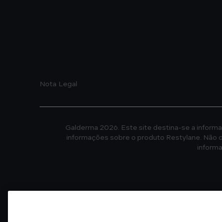
Footer
Nota Legal
Galderma 2026. Este site destina-se a informar
informações sobre o produto Restylane. Não c
inform
Para esclarecimento de dúvidas e fornecimento 
produtos da Galderma Brasil, entre em contato co