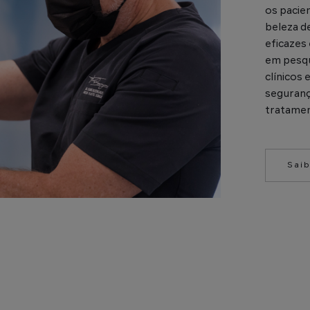
os pacie
beleza d
eficazes
em pesqu
clínicos 
seguranç
tratame
Sai