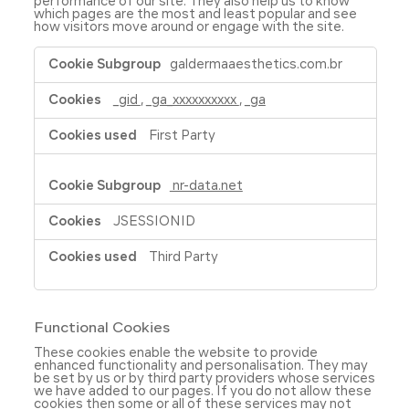
performance of our site. They also help us to know
which pages are the most and least popular and see
how visitors move around or engage with the site.
Performance
galdermaaesthetics.com.br
Cookies
_gid
,
_ga_xxxxxxxxxx
,
_ga
First Party
nr-data.net
JSESSIONID
Third Party
Functional Cookies
These cookies enable the website to provide
enhanced functionality and personalisation. They may
be set by us or by third party providers whose services
we have added to our pages. If you do not allow these
cookies then some or all of these services may not