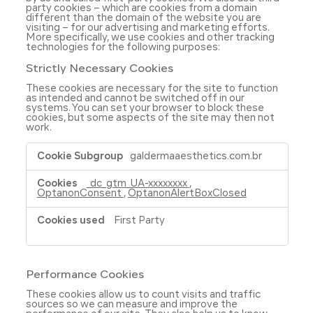
party cookies – which are cookies from a domain
different than the domain of the website you are
visiting – for our advertising and marketing efforts.
More specifically, we use cookies and other tracking
technologies for the following purposes:
Strictly Necessary Cookies
These cookies are necessary for the site to function
as intended and cannot be switched off in our
systems. You can set your browser to block these
cookies, but some aspects of the site may then not
work.
Strictly
galdermaaesthetics.com.br
Necessary
Cookies
_dc_gtm_UA-xxxxxxxx
,
OptanonConsent
,
OptanonAlertBoxClosed
First Party
Performance Cookies
These cookies allow us to count visits and traffic
sources so we can measure and improve the