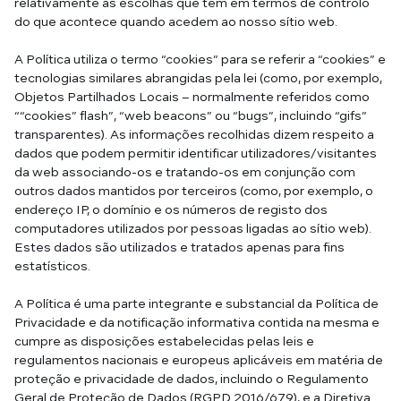
relativamente às escolhas que têm em termos de controlo
do que acontece quando acedem ao nosso sítio web.
A Política utiliza o termo “cookies” para se referir a “cookies” e
tecnologias similares abrangidas pela lei (como, por exemplo,
Objetos Partilhados Locais – normalmente referidos como
““cookies” flash”, “web beacons” ou “bugs”, incluindo “gifs”
transparentes). As informações recolhidas dizem respeito a
dados que podem permitir identificar utilizadores/visitantes
da web associando-os e tratando-os em conjunção com
outros dados mantidos por terceiros (como, por exemplo, o
endereço IP, o domínio e os números de registo dos
computadores utilizados por pessoas ligadas ao sítio web).
Estes dados são utilizados e tratados apenas para fins
estatísticos.
A Política é uma parte integrante e substancial da Política de
Privacidade e da notificação informativa contida na mesma e
cumpre as disposições estabelecidas pelas leis e
regulamentos nacionais e europeus aplicáveis em matéria de
proteção e privacidade de dados, incluindo o Regulamento
Geral de Proteção de Dados (RGPD 2016/679), e a Diretiva