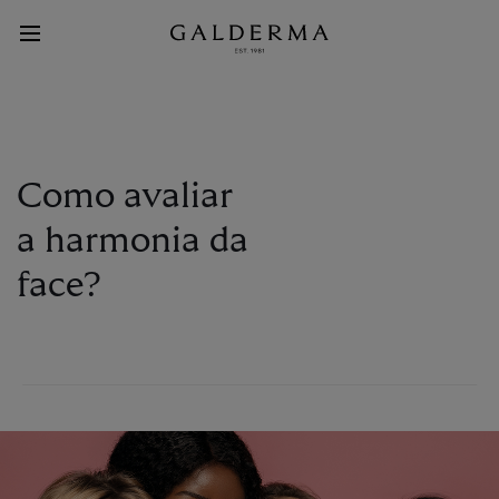
Pular
para
o
Main
conteúdo
principal
Menu
Como avaliar
a harmonia da
face?