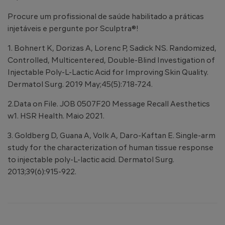
Procure um profissional de saúde habilitado a práticas
injetáveis e pergunte por Sculptra®!
1. Bohnert K, Dorizas A, Lorenc P, Sadick NS. Randomized,
Controlled, Multicentered, Double-Blind Investigation of
Injectable Poly-L-Lactic Acid for Improving Skin Quality.
Dermatol Surg. 2019 May;45(5):718-724.
2.Data on File. JOB 0507F20 Message Recall Aesthetics
w1. HSR Health. Maio 2021.
3. Goldberg D, Guana A, Volk A, Daro-Kaftan E. Single-arm
study for the characterization of human tissue response
to injectable poly-L-lactic acid. Dermatol Surg.
2013;39(6):915-922.