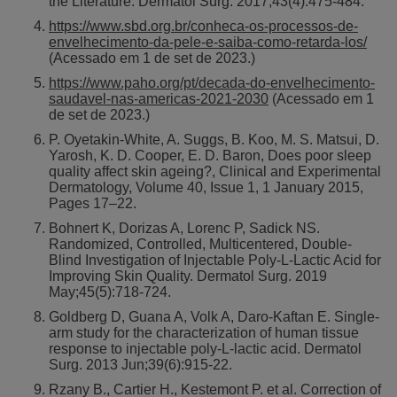
the Literature. Dermatol Surg. 2017;43(4):475-484.
https://www.sbd.org.br/conheca-os-processos-de-
envelhecimento-da-pele-e-saiba-como-retarda-los/
(Acessado em 1 de set de 2023.)
https://www.paho.org/pt/decada-do-envelhecimento-
saudavel-nas-americas-2021-2030
(Acessado em 1
de set de 2023.)
P. Oyetakin‐White, A. Suggs, B. Koo, M. S. Matsui, D.
Yarosh, K. D. Cooper, E. D. Baron, Does poor sleep
quality affect skin ageing?, Clinical and Experimental
Dermatology, Volume 40, Issue 1, 1 January 2015,
Pages 17–22.
Bohnert K, Dorizas A, Lorenc P, Sadick NS.
Randomized, Controlled, Multicentered, Double-
Blind Investigation of Injectable Poly-L-Lactic Acid for
Improving Skin Quality. Dermatol Surg. 2019
May;45(5):718-724.
Goldberg D, Guana A, Volk A, Daro-Kaftan E. Single-
arm study for the characterization of human tissue
response to injectable poly-L-lactic acid. Dermatol
Surg. 2013 Jun;39(6):915-22.
Rzany B., Cartier H., Kestemont P. et al. Correction of