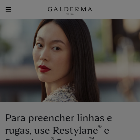
Pular
para
o
Main
conteúdo
principal
Menu
Para preencher linhas e
®
rugas, use Restylane
e