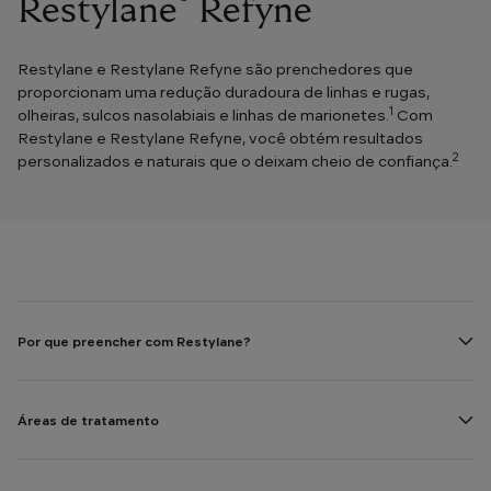
®
™
Restylane
Refyne
Restylane e Restylane Refyne são prenchedores que
proporcionam uma redução duradoura de linhas e rugas,
1
olheiras, sulcos nasolabiais e linhas de marionetes.
Com
Restylane e Restylane Refyne, você obtém resultados
2
personalizados e naturais que o deixam cheio de confiança.
Por que preencher com Restylane?
Áreas de tratamento
IMAGEM ILUSTRATIVA