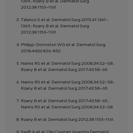
1369.; Rzany B et al. Dermatol Surg
2012;38:1153–1161.
Talarico S et al. Dermatol Surg 2015;41:1361–
1369.; Rzany B et al. Dermatol Surg
2012;38:1153–1161.
Philipp-Dormston WG et al. Dermatol Surg
2018;44(6):826-832.
Narins RS et al. Dermatol Surg 2008;34:S2–S8.;
Rzany B et al. Dermatol Surg 2017;43:58–65.
Narins RS et al. Dermatol Surg 2008;34:S2–S8.;
Rzany B et al. Dermatol Surg 2017;43:58–65.
Rzany B et al. Dermatol Surg 2017;43:58–65.;
Narins RS et al. Dermatol Surg 2008;34:S2–S8.
Rzany B et al. Dermatol Surg 2012;38:1153–1161.
Swift A et al. Clin Cosmet Investig Dermatol