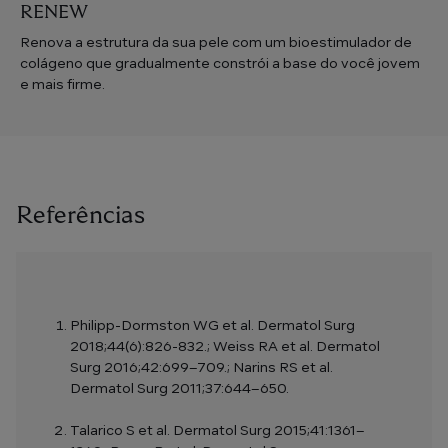
RENEW
Renova a estrutura da sua pele com um bioestimulador de
colágeno que gradualmente constrói a base do você jovem
e mais firme.
Referências
Philipp-Dormston WG et al. Dermatol Surg
2018;44(6):826-832.; Weiss RA et al. Dermatol
Surg 2016;42:699–709.; Narins RS et al.
Dermatol Surg 2011;37:644–650.
Talarico S et al. Dermatol Surg 2015;41:1361–