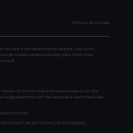
Política de Cookie
o da pele e envelhecimento da pele. Isso inclui
onal de saúde médico treinado para obter mais
a você.
 relatar um Evento Adverso relacionado a um dos
ou
sac@galderma.com
(de segunda a sexta-feira das
store.com.br
 80251760007, 80251760002, 80251760003.