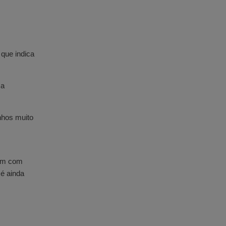
que indica
 a
nhos muito
rem com
 é ainda