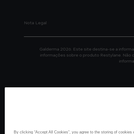
Footer
Nota Legal
Galderma 2026. Este site destina-se a informar
informações sobre o produto Restylane. Não c
inform
Para esclarecimento de dúvidas e fornecimento 
produtos da Galderma Brasil, entre em contato co
Se você é pro
Os produtos da linha Restylane® estão 
By clicking “Accept All Cookies”, you agree to the storing of cookies