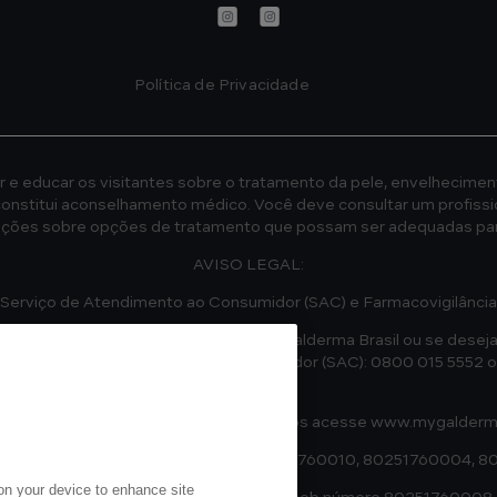
Política de Privacidade
 e educar os visitantes sobre o tratamento da pele, envelheciment
onstitui aconselhamento médico. Você deve consultar um profissi
ações sobre opções de tratamento que possam ser adequadas par
AVISO LEGAL:
Serviço de Atendimento ao Consumidor (SAC) e Farmacovigilância
de informações sobre os produtos da Galderma Brasil ou se deseja
m o Serviço de Atendimento ao Consumidor (SAC): 0800 015 5552 
8h às 17h).
fissional e quer comprar nossos produtos acesse
www.mygalderma
registrados na ANVISA sob números 80251760010, 80251760004,
 on your device to enhance site