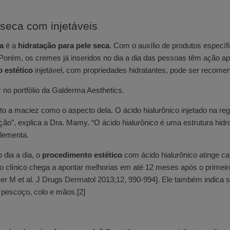
 seca com injetáveis
da
é a
hidratação para pele seca
. Com o auxílio de produtos específi
Porém, os cremes já inseridos no dia a dia das pessoas têm ação a
 estético
injetável, com propriedades hidratantes, pode ser recome
no portfólio da Galderma Aesthetics.
to a maciez como o aspecto dela. O ácido hialurônico injetado na re
ão”, explica a Dra. Mamy. “O ácido hialurônico é uma estrutura hidro
plementa.
 dia a dia, o
procedimento estético
com ácido hialurônico atinge 
do clínico chega a apontar melhorias em até 12 meses após o primeir
er M et al. J Drugs Dermatol 2013;12, 990-994]. Ele também indica 
 pescoço, colo e mãos.[2]