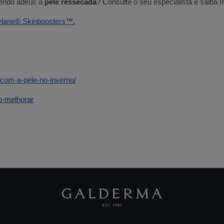
izendo adeus à
pele ressecada
? Consulte o seu especialista e saiba 
tylane® Skinboosters™.
-com-a-pele-no-inverno/
o-melhorar