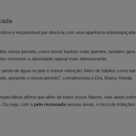
cada
clima é responsável por deixá-la com uma aparência esbranquiçada 
bitos nesse período, como tomar banhos mais quentes, também gera
, eles removem a oleosidade natural mais intensamente.
 perda de água na pele e menor retenção. Além de hábitos como ba
a pele, piorando o ressecamento”, complementa a Dra. Mamy Honda,
pecialista afirma que além de todos esses fatores, elas ainda sof
s. Ou seja, com a
pele ressecada
nessas áreas, o risco de irritações