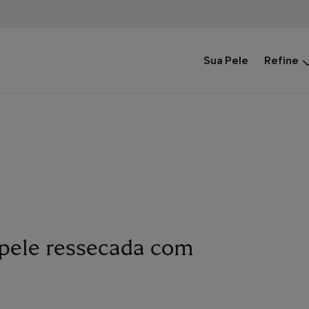
Main
Sua Pele
Refine
Menu
 pele ressecada com