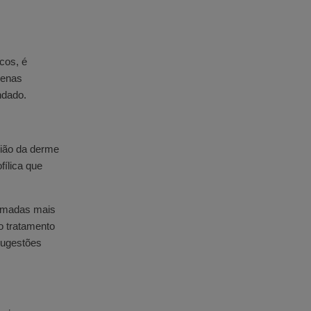
cos, é
penas
ndado.
gião da derme
fílica que
camadas mais
o tratamento
sugestões