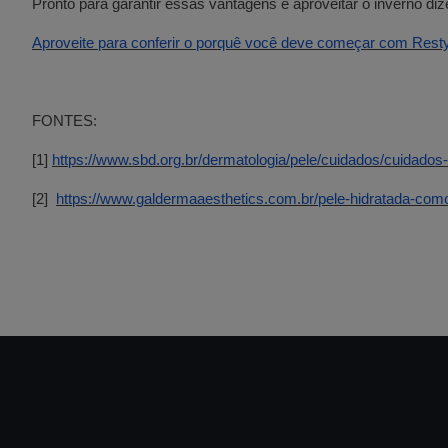
Pronto para garantir essas vantagens e aproveitar o inverno d
Aproveite para conferir o porquê você deve começar com Res
FONTES:
[1]
https://www.sbd.org.br/dermatologia/pele/cuidados/cuidados
[2]
https://www.galdermaaesthetics.com.br/pele-hidratada-com