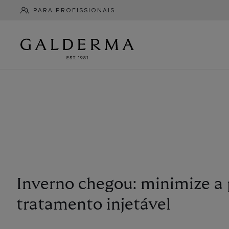
Pular
PARA PROFISSIONAIS
para
Info
o
Menu
conteúdo
principal
Inverno chegou: minimize a
tratamento injetável