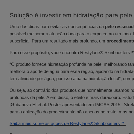
Solução é investir em hidratação para pele
Uma das dicas para evitar as consequências da
pele resseca
possível melhorar a atenção dada para o corpo como um todo. 
superficial. Para um resultado mais profundo, um
procedimento
Para esse propósito, você encontra Restylane® Skinboosters™ 
“O produto fornece hidratação profunda na pele, melhorando tan
melhora o aporte de água para essa região, ajudando na hidrataç
tem afinidade por água, por isso atua na hidratação local”, com
Ou seja, ao contrário dos produtos que normalmente usamos no
profundas da pele. Além disso, o efeito é mais duradouro. Estu
[Gubanova EI et al. Pôster apresentado em IMCAS 2015.; Strek
para a aplicação do procedimento não apenas no rosto, mas no
Saiba mais sobre as ações de Restylane® Skinboosters™.